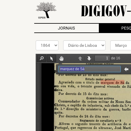
N
JORNAIS
PESQ
a
v
i
g
a
t
i
o
n